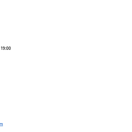
9:00
om