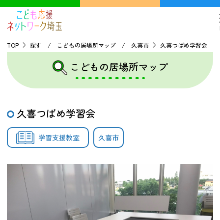
TOP
探す / こどもの居場所マップ / 久喜市
久喜つばめ学習会
こどもの居場所マップ
TOP
こどもの貧困について
久喜つばめ学習会
探す
学習支援教室
久喜市
こどもの居場所マップ
フードパントリーマップ
地域ネットワークの紹介
バーチャルユースセンター