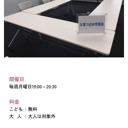
つながる・支援する
会員募集
会員紹介
マッチング掲示板
お金を寄付する（埼玉県社会福祉協議会HP）
立ち上げる・運営する
居場所づくりアドバイザー
資料・動画
開催日
助成金情報
毎週月曜日19:00～20:30
料金
お問い合わせ
新着情報
音声読み上げ
こども
：無料
会員登録
大 人
：大人は対象外