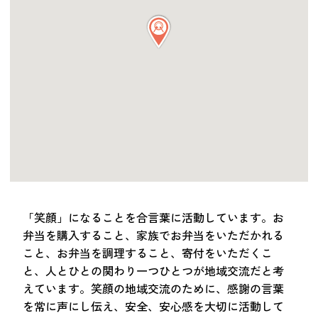
つながる・支援する
会員募集
会員紹介
マッチング掲示板
お金を寄付する（埼玉県社会福祉協議会HP）
立ち上げる・運営する
居場所づくりアドバイザー
資料・動画
助成金情報
「笑顔」になることを合言葉に活動しています。お
弁当を購入すること、家族でお弁当をいただかれる
こと、お弁当を調理すること、寄付をいただくこ
お問い合わせ
新着情報
音声読み上げ
と、人とひとの関わり一つひとつが地域交流だと考
会員登録
えています。笑顔の地域交流のために、感謝の言葉
を常に声にし伝え、安全、安心感を大切に活動して