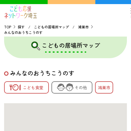
TOP
探す / こどもの居場所マップ / 鴻巣市
みんなのおうちこうのす
TOP
こどもの居場所マップ
こどもの貧困について
みんなのおうちこうのす
探す
こども食堂
その他
鴻巣市
こどもの居場所マップ
フードパントリーマップ
地域ネットワークの紹介
バーチャルユースセンター