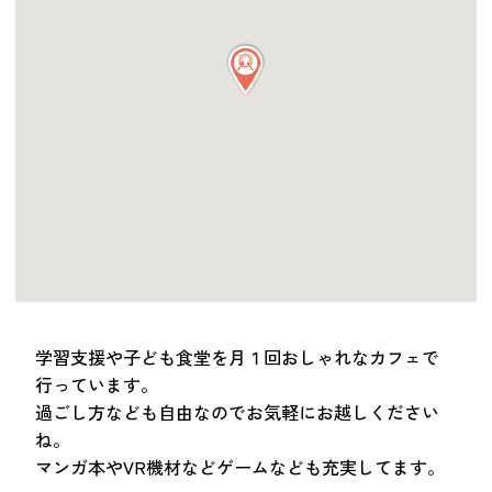
つながる・支援する
会員募集
会員紹介
マッチング掲示板
お金を寄付する（埼玉県社会福祉協議会HP）
立ち上げる・運営する
居場所づくりアドバイザー
資料・動画
助成金情報
学習支援や子ども食堂を月１回おしゃれなカフェで
行っています。
お問い合わせ
過ごし方なども自由なのでお気軽にお越しください
新着情報
音声読み上げ
ね。
会員登録
マンガ本やVR機材などゲームなども充実してます。