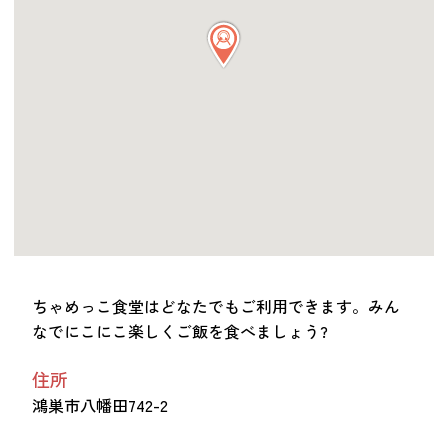
つながる・支援する
会員募集
会員紹介
マッチング掲示板
お金を寄付する（埼玉県社会福祉協議会HP）
立ち上げる・運営する
居場所づくりアドバイザー
資料・動画
助成金情報
ちゃめっこ食堂はどなたでもご利用できます。みん
なでにこにこ楽しくご飯を食べましょう?
お問い合わせ
新着情報
音声読み上げ
住所
会員登録
鴻巣市八幡田742-2