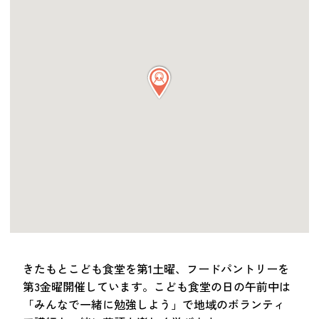
つながる・支援する
会員募集
会員紹介
マッチング掲示板
お金を寄付する（埼玉県社会福祉協議会HP）
立ち上げる・運営する
居場所づくりアドバイザー
資料・動画
助成金情報
お問い合わせ
新着情報
音声読み上げ
きたもとこども食堂を第1土曜、フードパントリーを
会員登録
第3金曜開催しています。こども食堂の日の午前中は
「みんなで一緒に勉強しよう」で地域のボランティ