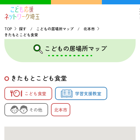
TOP
探す / こどもの居場所マップ / 北本市
きたもとこども食堂
TOP
こどもの居場所マップ
こどもの貧困について
きたもとこども食堂
探す
こども食堂
学習支援教室
こどもの居場所マップ
フードパントリーマップ
その他
北本市
地域ネットワークの紹介
バーチャルユースセンター