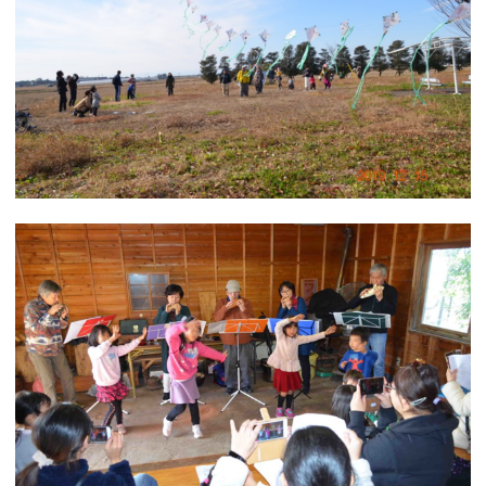
つながる・支援する
会員募集
会員紹介
マッチング掲示板
お金を寄付する（埼玉県社会福祉協議会HP）
立ち上げる・運営する
居場所づくりアドバイザー
資料・動画
助成金情報
お問い合わせ
新着情報
音声読み上げ
会員登録