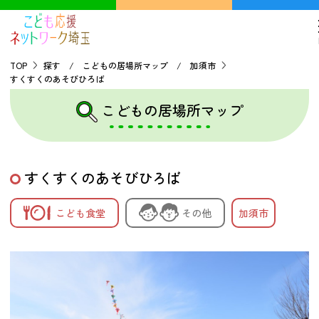
TOP
探す / こどもの居場所マップ / 加須市
すくすくのあそびひろば
TOP
こどもの居場所マップ
こどもの貧困について
すくすくのあそびひろば
探す
こども食堂
その他
加須市
こどもの居場所マップ
フードパントリーマップ
地域ネットワークの紹介
バーチャルユースセンター