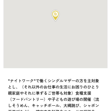
つながる・支援する
会員募集
会員紹介
マッチング掲示板
お金を寄付する（埼玉県社会福祉協議会HP）
立ち上げる・運営する
居場所づくりアドバイザー
資料・動画
助成金情報
”ナイトワーク”で働くシングルマザーの方を主対象
とし、（それ以外のお仕事の生活にお困りのひとり
お問い合わせ
親家庭やそれに準ずるご世帯も対象）食糧支援
新着情報
音声読み上げ
（フードパントリー）や子どもの遊び場の開催（流
会員登録
しそうめん、キャッチボール、大縄跳び、シャボン