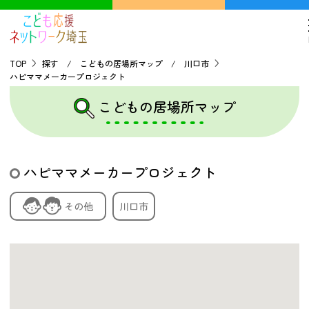
TOP
探す / こどもの居場所マップ / 川口市
ハピママメーカープロジェクト
TOP
こどもの居場所マップ
こどもの貧困について
ハピママメーカープロジェクト
探す
その他
川口市
こどもの居場所マップ
フードパントリーマップ
地域ネットワークの紹介
バーチャルユースセンター