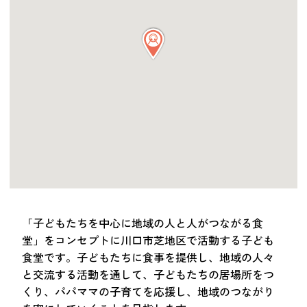
つながる・支援する
会員募集
会員紹介
マッチング掲示板
お金を寄付する（埼玉県社会福祉協議会HP）
立ち上げる・運営する
居場所づくりアドバイザー
資料・動画
助成金情報
「子どもたちを中心に地域の人と人がつながる食
堂」をコンセプトに川口市芝地区で活動する子ども
お問い合わせ
食堂です。子どもたちに食事を提供し、地域の人々
新着情報
音声読み上げ
と交流する活動を通して、子どもたちの居場所をつ
会員登録
くり、パパママの子育てを応援し、地域のつながり