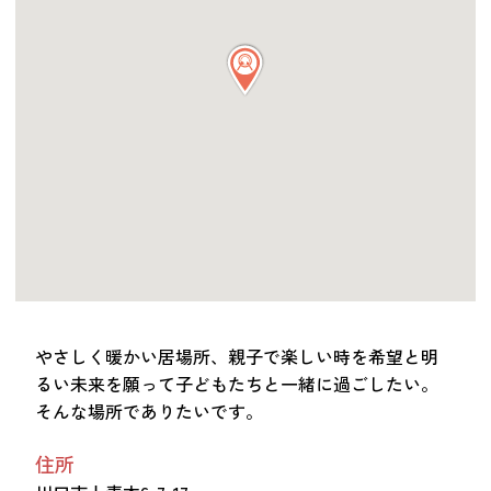
つながる・支援する
会員募集
会員紹介
マッチング掲示板
お金を寄付する（埼玉県社会福祉協議会HP）
立ち上げる・運営する
居場所づくりアドバイザー
資料・動画
助成金情報
やさしく暖かい居場所、親子で楽しい時を希望と明
るい未来を願って子どもたちと一緒に過ごしたい。
お問い合わせ
そんな場所でありたいです。
新着情報
音声読み上げ
会員登録
住所