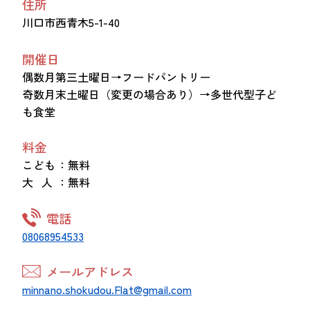
住所
川口市西青木5-1-40
開催日
偶数月第三土曜日→フードパントリー
奇数月末土曜日（変更の場合あり）→多世代型子ど
も食堂
料金
こども
：無料
大 人
：無料
電話
08068954533
メールアドレス
minnano.shokudou.Flat@gmail.com