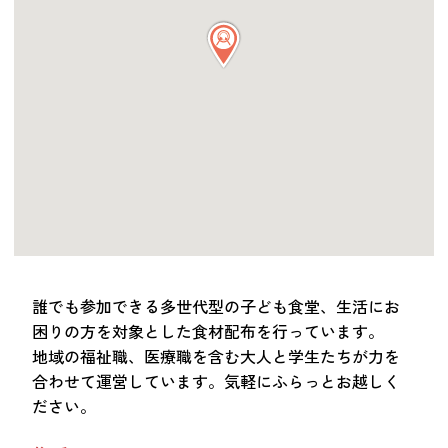
つながる・支援する
会員募集
会員紹介
マッチング掲示板
お金を寄付する（埼玉県社会福祉協議会HP）
立ち上げる・運営する
居場所づくりアドバイザー
資料・動画
助成金情報
誰でも参加できる多世代型の子ども食堂、生活にお
困りの方を対象とした食材配布を行っています。
地域の福祉職、医療職を含む大人と学生たちが力を
お問い合わせ
新着情報
音声読み上げ
合わせて運営しています。気軽にふらっとお越しく
会員登録
ださい。