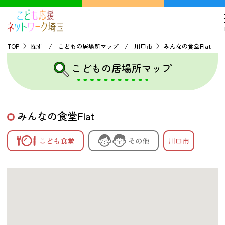
TOP
探す / こどもの居場所マップ / 川口市
みんなの食堂Flat
こどもの居場所マップ
TOP
こどもの貧困について
みんなの食堂Flat
探す
こども食堂
その他
川口市
こどもの居場所マップ
フードパントリーマップ
地域ネットワークの紹介
バーチャルユースセンター