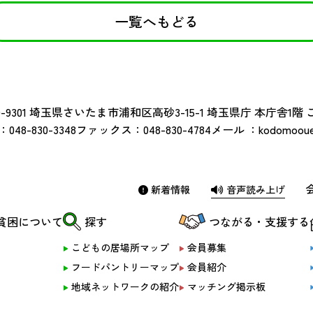
一覧へもどる
-9301
埼玉県さいたま市浦和区高砂3-15-1 埼玉県庁 本庁舎1階
：
048-830-3348
ファックス：
048-830-4784
メール ：
kodomoouen
新着情報
音声読み上げ
貧困について
探す
つながる・支援する
こどもの居場所マップ
会員募集
フードパントリーマップ
会員紹介
地域ネットワークの紹介
マッチング掲示板