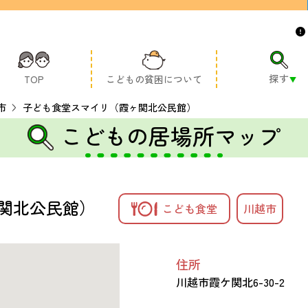
探す
TOP
こどもの貧困について
市
子ども食堂スマイリ（霞ヶ関北公民館）
こどもの居場所マップ
関北公民館）
こども食堂
川越市
住所
川越市霞ケ関北6-30-2