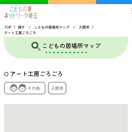
TOP
探す / こどもの居場所マップ / 入間市
アート工房ごろごろ
TOP
こどもの居場所マップ
こどもの貧困について
アート工房ごろごろ
探す
その他
入間市
こどもの居場所マップ
フードパントリーマップ
地域ネットワークの紹介
バーチャルユースセンター