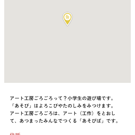
つながる・支援する
会員募集
会員紹介
マッチング掲示板
お金を寄付する（埼玉県社会福祉協議会HP）
立ち上げる・運営する
居場所づくりアドバイザー
資料・動画
助成金情報
アート工房ごろごろって？小学生の遊び場です。
「あそび」はよろこびやたのしみをみつけます。
お問い合わせ
アート工房ごろごろは、アート（工作）をとおし
新着情報
音声読み上げ
て、あつまったみんなでつくる「あそびば」です。
会員登録
住所