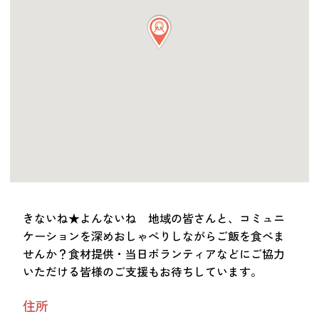
つながる・支援する
会員募集
会員紹介
マッチング掲示板
お金を寄付する（埼玉県社会福祉協議会HP）
立ち上げる・運営する
居場所づくりアドバイザー
資料・動画
助成金情報
きないね★よんないね 地域の皆さんと、コミュニ
ケーションを深めおしゃべりしながらご飯を食べま
せんか？食材提供・当日ボランティアなどにご協力
お問い合わせ
新着情報
音声読み上げ
いただける皆様のご支援もお待ちしています。
会員登録
住所