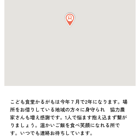
つながる・支援する
会員募集
会員紹介
マッチング掲示板
お金を寄付する（埼玉県社会福祉協議会HP）
立ち上げる・運営する
居場所づくりアドバイザー
資料・動画
助成金情報
こども食堂かるがもは今年７月で2年になります。場
所をお借りしている地域の方々に身守られ 協力農
お問い合わせ
家さんも増え感謝です。1人で悩ます抱え込まず繋が
新着情報
音声読み上げ
りましょう。温かいご飯を食べ笑顔になれる所で
会員登録
す。いつでも連絡お待ちしています。