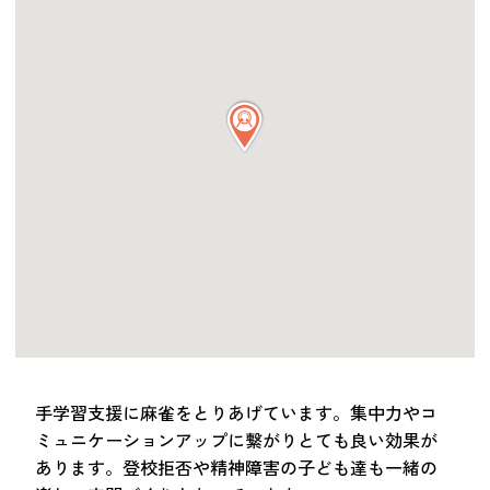
つながる・支援する
会員募集
会員紹介
マッチング掲示板
お金を寄付する（埼玉県社会福祉協議会HP）
立ち上げる・運営する
居場所づくりアドバイザー
資料・動画
助成金情報
お問い合わせ
新着情報
音声読み上げ
手学習支援に麻雀をとりあげています。集中力やコ
会員登録
ミュニケーションアップに繋がりとても良い効果が
あります。登校拒否や精神障害の子ども達も一緒の