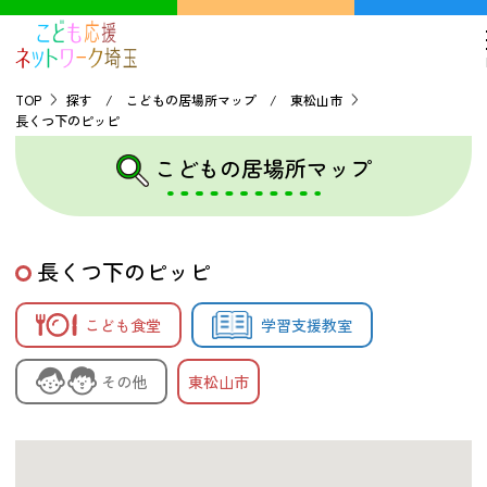
TOP
探す / こどもの居場所マップ / 東松山市
長くつ下のピッピ
TOP
こどもの居場所マップ
こどもの貧困について
長くつ下のピッピ
探す
こども食堂
学習支援教室
こどもの居場所マップ
フードパントリーマップ
その他
東松山市
地域ネットワークの紹介
バーチャルユースセンター