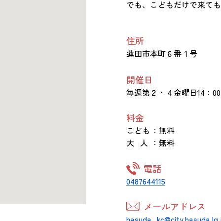
でも、こどもだけで来ても
住所
蓮田市本町６番１号
開催日
毎週第２・４金曜日14：00～
料金
こども
：無料
大 人
：無料
電話
0487644115
メールアドレス
hasuda_kc@city.hasuda.lg.