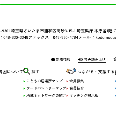
-9301
埼玉県さいたま市浦和区高砂3-15-1 埼玉県庁 本庁舎1階
：
048-830-3348
ファックス：
048-830-4784
メール ：
kodomoouen
新着情報
音声読み上げ
貧困について
探す
つながる・支援する
こどもの居場所マップ
会員募集
フードパントリーマップ
会員紹介
地域ネットワークの紹介
マッチング掲示板