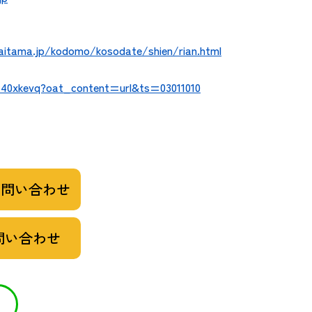
saitama.jp/kodomo/kosodate/shien/rian.html
140xkevq?oat_content=url&ts=03011010
お問い合わせ
問い合わせ