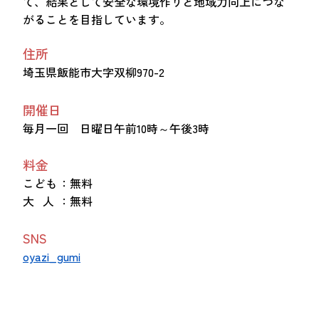
て、結果として安全な環境作りと地域力向上につな
がることを目指しています。
住所
埼玉県飯能市大字双柳970-2
開催日
毎月一回 日曜日午前10時～午後3時
料金
こども
：無料
大 人
：無料
SNS
oyazi_gumi