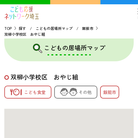
TOP
探す / こどもの居場所マップ / 飯能市
双柳小学校区 おやじ組
TOP
こどもの居場所マップ
こどもの貧困について
双柳小学校区 おやじ組
探す
こども食堂
その他
飯能市
こどもの居場所マップ
フードパントリーマップ
地域ネットワークの紹介
バーチャルユースセンター