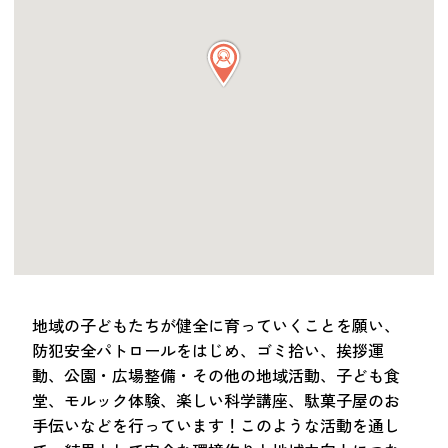
つながる・支援する
会員募集
会員紹介
マッチング掲示板
お金を寄付する（埼玉県社会福祉協議会HP）
立ち上げる・運営する
居場所づくりアドバイザー
資料・動画
助成金情報
地域の子どもたちが健全に育っていくことを願い、
防犯安全パトロールをはじめ、ゴミ拾い、挨拶運
お問い合わせ
動、公園・広場整備・その他の地域活動、子ども食
新着情報
音声読み上げ
堂、モルック体験、楽しい科学講座、駄菓子屋のお
会員登録
手伝いなどを行っています！このような活動を通し