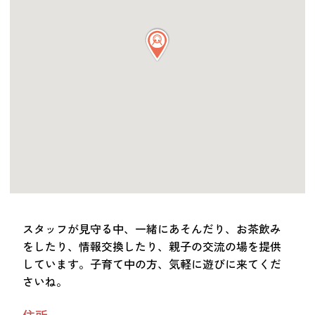
つながる・支援する
会員募集
会員紹介
マッチング掲示板
お金を寄付する（埼玉県社会福祉協議会HP）
立ち上げる・運営する
居場所づくりアドバイザー
資料・動画
助成金情報
スタッフが見守る中、一緒にあそんだり、お茶飲み
をしたり、情報交換したり、親子の交流の場を提供
お問い合わせ
しています。子育て中の方、気軽に遊びに来てくだ
新着情報
音声読み上げ
さいね。
会員登録
住所