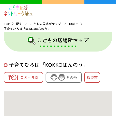
TOP
探す / こどもの居場所マップ / 飯能市
子育てひろば「KOKKOはんのう」
TOP
こどもの居場所マップ
こどもの貧困について
子育てひろば「KOKKOはんのう」
探す
こども食堂
その他
飯能市
こどもの居場所マップ
フードパントリーマップ
地域ネットワークの紹介
バーチャルユースセンター