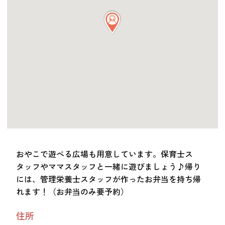
つながる・支援する
会員募集
会員紹介
マッチング掲示板
お金を寄付する（埼玉県社会福祉協議会HP）
立ち上げる・運営する
居場所づくりアドバイザー
資料・動画
助成金情報
おやこで遊べる広場も用意しています。保育士ス
タッフやママスタッフと一緒に遊びましょう♪帰り
には、管理栄養士スタッフが作ったお弁当を持ち帰
お問い合わせ
新着情報
音声読み上げ
れます！（お弁当のみ要予約）
会員登録
住所