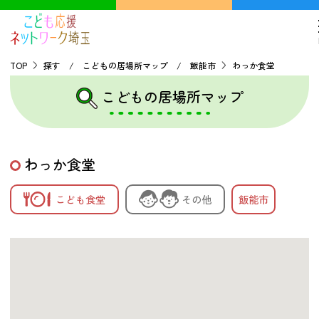
TOP
探す / こどもの居場所マップ / 飯能市
わっか食堂
こどもの居場所マップ
TOP
こどもの貧困について
わっか食堂
探す
こども食堂
その他
飯能市
こどもの居場所マップ
フードパントリーマップ
地域ネットワークの紹介
バーチャルユースセンター