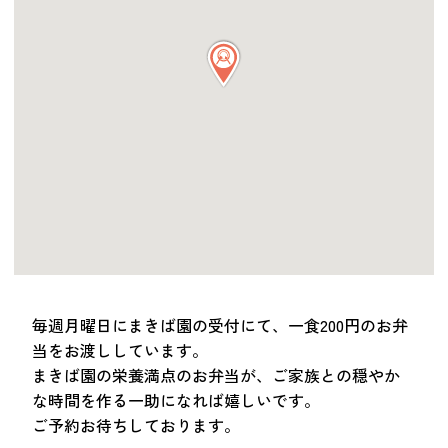
つながる・支援する
会員募集
会員紹介
マッチング掲示板
お金を寄付する（埼玉県社会福祉協議会HP）
立ち上げる・運営する
居場所づくりアドバイザー
資料・動画
助成金情報
毎週月曜日にまきば園の受付にて、一食200円のお弁
当をお渡ししています。
お問い合わせ
まきば園の栄養満点のお弁当が、ご家族との穏やか
新着情報
音声読み上げ
な時間を作る一助になれば嬉しいです。
会員登録
ご予約お待ちしております。