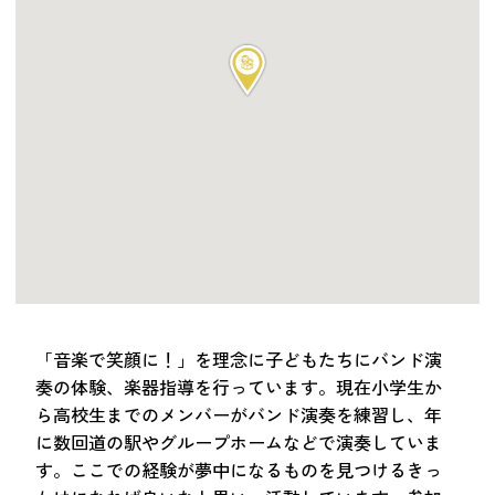
つながる・支援する
会員募集
会員紹介
マッチング掲示板
お金を寄付する（埼玉県社会福祉協議会HP）
立ち上げる・運営する
居場所づくりアドバイザー
資料・動画
助成金情報
「音楽で笑顔に！」を理念に子どもたちにバンド演
奏の体験、楽器指導を行っています。現在小学生か
お問い合わせ
ら高校生までのメンバーがバンド演奏を練習し、年
新着情報
音声読み上げ
に数回道の駅やグループホームなどで演奏していま
会員登録
す。ここでの経験が夢中になるものを見つけるきっ