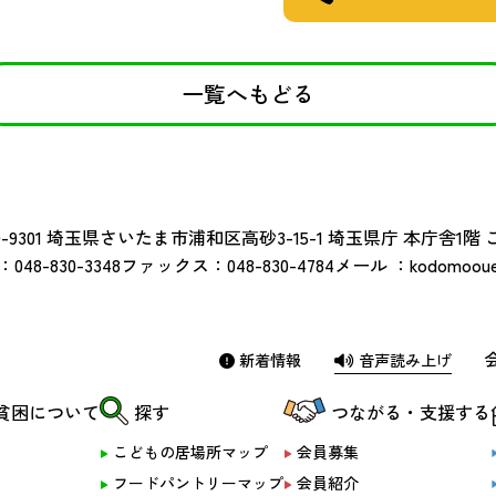
一覧へもどる
-9301
埼玉県さいたま市浦和区高砂3-15-1 埼玉県庁 本庁舎1階
：
048-830-3348
ファックス：
048-830-4784
メール ：
kodomoouen
新着情報
音声読み上げ
貧困について
探す
つながる・支援する
こどもの居場所マップ
会員募集
フードパントリーマップ
会員紹介