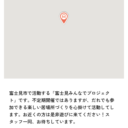
つながる・支援する
会員募集
会員紹介
マッチング掲示板
お金を寄付する（埼玉県社会福祉協議会HP）
立ち上げる・運営する
居場所づくりアドバイザー
資料・動画
助成金情報
富士見市で活動する「富士見みんなでプロジェク
ト」です。不定期開催ではありますが、だれでも参
お問い合わせ
加できる楽しい居場所づくりを心掛けて活動してし
新着情報
音声読み上げ
ます。お近くの方は是非遊びに来てください！ス
会員登録
タッフ一同、お待ちしています。