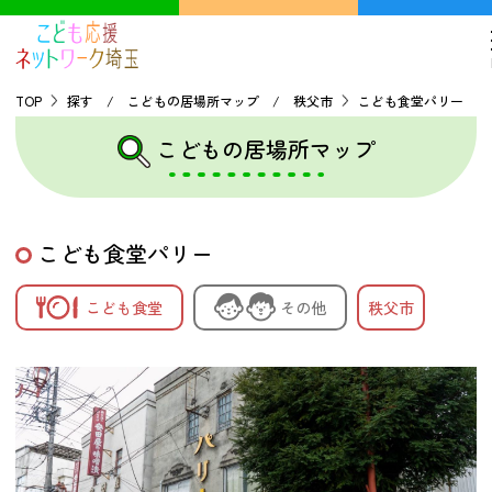
TOP
探す / こどもの居場所マップ / 秩父市
こども食堂パリー
こどもの居場所マップ
TOP
こどもの貧困について
こども食堂パリー
探す
こども食堂
その他
秩父市
こどもの居場所マップ
フードパントリーマップ
地域ネットワークの紹介
バーチャルユースセンター