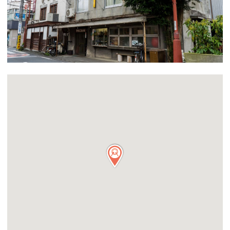
つながる・支援する
会員募集
会員紹介
マッチング掲示板
お金を寄付する（埼玉県社会福祉協議会HP）
立ち上げる・運営する
居場所づくりアドバイザー
資料・動画
助成金情報
お問い合わせ
新着情報
音声読み上げ
会員登録