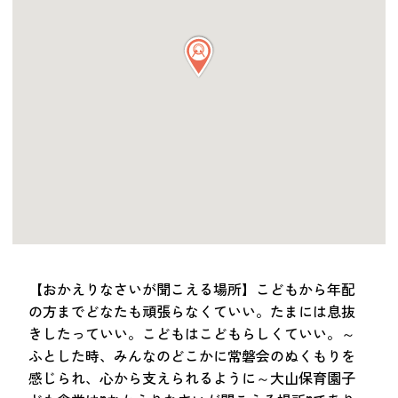
つながる・支援する
会員募集
会員紹介
マッチング掲示板
お金を寄付する（埼玉県社会福祉協議会HP）
立ち上げる・運営する
居場所づくりアドバイザー
資料・動画
助成金情報
【おかえりなさいが聞こえる場所】こどもから年配
の方までどなたも頑張らなくていい。たまには息抜
お問い合わせ
きしたっていい。こどもはこどもらしくていい。～
新着情報
音声読み上げ
ふとした時、みんなのどこかに常磐会のぬくもりを
会員登録
感じられ、心から支えられるように～大山保育園子