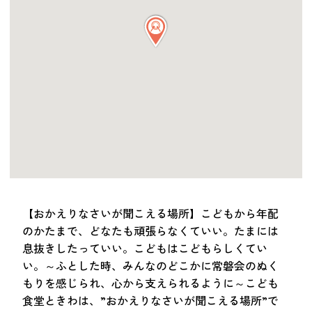
つながる・支援する
会員募集
会員紹介
マッチング掲示板
お金を寄付する（埼玉県社会福祉協議会HP）
立ち上げる・運営する
居場所づくりアドバイザー
資料・動画
助成金情報
【おかえりなさいが聞こえる場所】こどもから年配
のかたまで、どなたも頑張らなくていい。たまには
息抜きしたっていい。こどもはこどもらしくてい
お問い合わせ
新着情報
音声読み上げ
い。～ふとした時、みんなのどこかに常磐会のぬく
会員登録
もりを感じられ、心から支えられるように～こども
食堂ときわは、”おかえりなさいが聞こえる場所”で