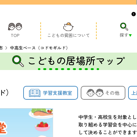
探す
TOP
こどもの貧困について
市
中高生ベース（コドモギルド）
こどもの居場所マップ
ド）
学習支援教室
その他
上
中学生・高校生を対象とし
取り組める学習会を中心に
して決めることができます