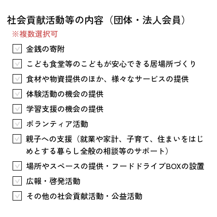
つながる・支援する
社会貢献活動等の内容（団体・法人会員）
会員募集
※複数選択可
会員紹介
金銭の寄附
マッチング掲示板
こども食堂等のこどもが安心できる居場所づくり
お金を寄付する（埼玉県社会福祉協議会HP）
食材や物資提供のほか、様々なサービスの提供
体験活動の機会の提供
立ち上げる・運営する
学習支援の機会の提供
居場所づくりアドバイザー
ボランティア活動
資料・動画
親子への支援（就業や家計、子育て、住まいをはじ
助成金情報
めとする暮らし全般の相談等のサポート）
場所やスペースの提供・フードドライブBOXの設置
お問い合わせ
広報・啓発活動
新着情報
音声読み上げ
会員登録
その他の社会貢献活動・公益活動