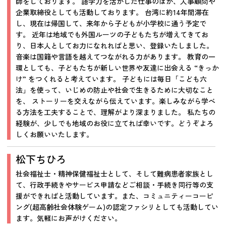
師をしております。 語学力を活かした仕事のほか、人事顧問や
企業取締役としても活動しております。 台湾に約14年間滞在
し、現在は帰国して、来年から子どもが小学校に通う予定で
す。 近年は地域でも外国ルーツの子どもたちが増えてきてお
り、日本人としてお力になれればと思い、登録いたしました。
音楽は国籍や言語を越えてつながれる力があります。 教育の一
環としても、子どもたちが新しい世界や友達に出会える “きっか
け” をつくれると考えています。 子どもには毎日「こども六
法」を使って、いじめの防止や社会で生きるために大切なこと
を、 ストーリーを交えながら伝えています。楽しみながら学べ
る方法を工夫することで、理解がより深まりました。 私たちの
経験が、少しでも地域のお役に立てれば幸いです。どうぞよろ
しくお願いいたします。
松下ちひろ
社会福祉士・精神保健福祉士として、そして難病患者家族とし
て、行政手続きやサービス申請などご相談・手続き同行等の支
援ができればと活動しています。また、コミュニティーコーピ
ング(超高齢社会体験ゲーム)の認定ファシリとしても活動してい
ます。気軽にお声がけください。