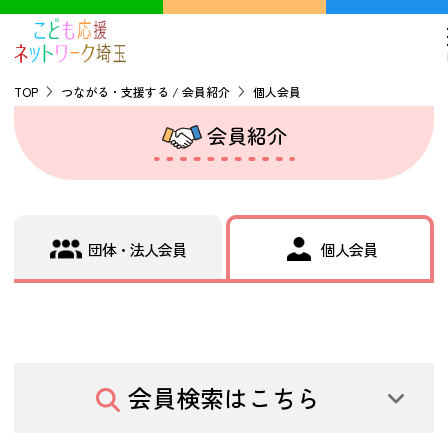
TOP
つながる・支援する / 会員紹介
個人会員
会員紹介
TOP
こどもの貧困について
団体・法人会員
個人会員
探す
こどもの居場所マップ
フードパントリーマップ
地域ネットワークの紹介
会員検索はこちら
バーチャルユースセンター