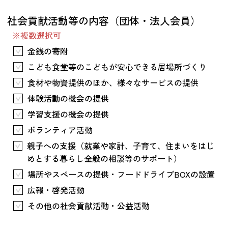
つながる・支援する
社会貢献活動等の内容（団体・法人会員）
会員募集
※複数選択可
会員紹介
金銭の寄附
マッチング掲示板
こども食堂等のこどもが安心できる居場所づくり
お金を寄付する（埼玉県社会福祉協議会HP）
食材や物資提供のほか、様々なサービスの提供
体験活動の機会の提供
立ち上げる・運営する
学習支援の機会の提供
居場所づくりアドバイザー
ボランティア活動
資料・動画
親子への支援（就業や家計、子育て、住まいをはじ
助成金情報
めとする暮らし全般の相談等のサポート）
場所やスペースの提供・フードドライブBOXの設置
お問い合わせ
広報・啓発活動
新着情報
音声読み上げ
会員登録
その他の社会貢献活動・公益活動